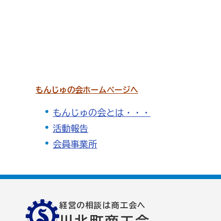
商工会の共済・保険
一つの掛金で貯蓄・生命保障・融資の3つの備え（商工
石川県中小企業共済協同組合(傷害共済・自動車事故費
取引先の破たんによる連鎖倒産を防ぐ（中小企業倒産防
もんじゅの会ホームページへ
病気やケガで働けない場合の所得を補償（休業補償制度
万が一の「労働災害」と使用者賠償補償がセットの保険
もんじゅの会とは・・・
活動報告
海外での知財係争による経営リスクから皆様をお守りし
会員事業所
情報漏えいリスクの備えに（情報漏えい保険）
商工会のサービス
経理・記帳代行
[商工会員限定]初期費用も月額料金
経営の相談は商工会へ