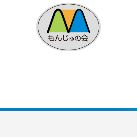
貯蓄共済）
死亡保険金(最高6千万円)の掛捨共済・福祉共済
用共済）
従業員の退職金共済制度
経営者の退職金制度（
止共済）
海外PL保険(国内補償は、ビジネス総合保険へ）
）
全国商工会連合会会員福祉共済「がん」重点補償
（商工会の業務災害保険）
ます（海外知財訴訟費用保険制度）
事業活動のリスクを全
も0円!「グーペ」なら、ホームページが無料で作れます。
メ