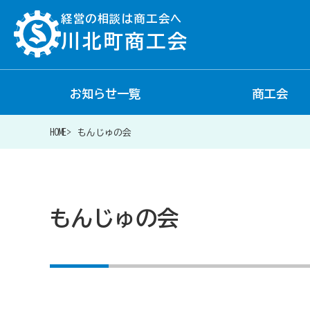
経営の相談は商工会へ
川北町商工会
お知らせ一覧
商工会
経営相談は商工会に
HOME
もんじゅの会
補助金・助成金一覧
もんじゅの会
商工会が扱う融資・金融制度
令和6年能登半島地震等災害に関する支援情報