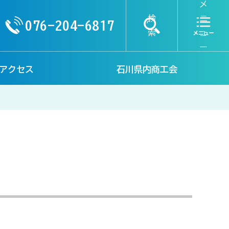
メ
検
ニ
076-204-6817
索
ュ
ー
アクセス
石川県内商工会