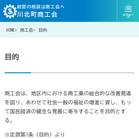
ニ
経営の相談は商工会へ
川北町商工会
ュ
ー
HOME
商工会
目的
076-204-6817
お問い合わせ
目的
経営相談は商工会に
商工会は、地区内における商工業の総合的な改善発達
補助金・助成金一覧
を図り、あわせて社会一般の福祉の増進に資し、もっ
て国民経済の健全な発展に寄与することを目的とす
商工会が扱う融資・金融制度
る。
※定款第1条（目的）より
令和6年能登半島地震等災害に関する支援情報