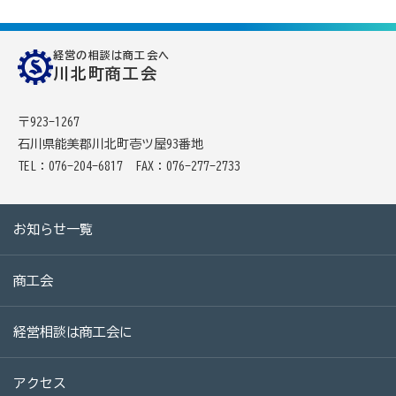
商工会の共済・保険
経営の相談は商工会へ
川北町商工会
一つの掛金で貯蓄・生命保障・融資の3つの備え（商工
貯蓄共済）
〒923-1267
死亡保険金(最高6千万円)の掛捨共済・福祉共済「生
石川県能美郡川北町壱ツ屋93番地
TEL：076-204-6817
FAX：076-277-2733
命」保障
石川県中小企業共済協同組合(傷害共済・自動車事故費
用共済）
お知らせ一覧
従業員の退職金共済制度
商工会
経営者の退職金制度（小規模企業共済）
取引先の破たんによる連鎖倒産を防ぐ（中小企業倒産防
経営相談は商工会に
止共済）
海外PL保険(国内補償は、ビジネス総合保険へ）
アクセス