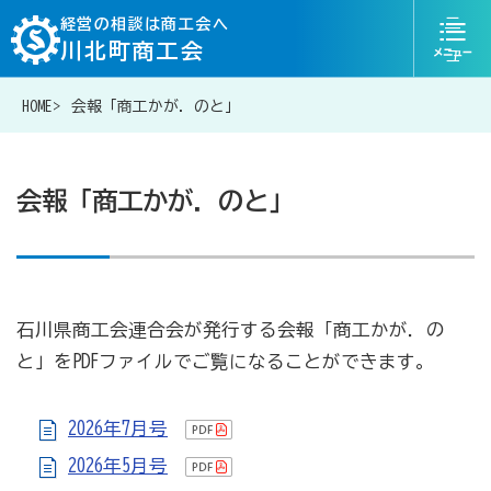
ニ
経営の相談は商工会へ
川北町商工会
ュ
ー
HOME
会報「商工かが．のと」
076-204-6817
お問い合わせ
会報「商工かが．のと」
経営相談は商工会に
石川県商工会連合会が発行する会報「商工かが．の
補助金・助成金一覧
と」をPDFファイルでご覧になることができます。
商工会が扱う融資・金融制度
2026年7月号
2026年5月号
令和6年能登半島地震等災害に関する支援情報