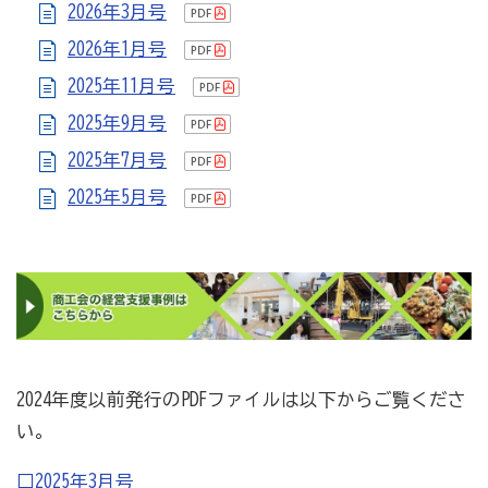
2026年3月号
2026年1月号
商工会の共済・保険
2025年11月号
一つの掛金で貯蓄・生命保障・融資の3つの備え（商工
2025年9月号
貯蓄共済）
2025年7月号
死亡保険金(最高6千万円)の掛捨共済・福祉共済「生
2025年5月号
命」保障
石川県中小企業共済協同組合(傷害共済・自動車事故費
用共済）
従業員の退職金共済制度
経営者の退職金制度（小規模企業共済）
取引先の破たんによる連鎖倒産を防ぐ（中小企業倒産防
2024年度以前発行のPDFファイルは以下からご覧くださ
止共済）
い。
海外PL保険(国内補償は、ビジネス総合保険へ）
□2025年3月号