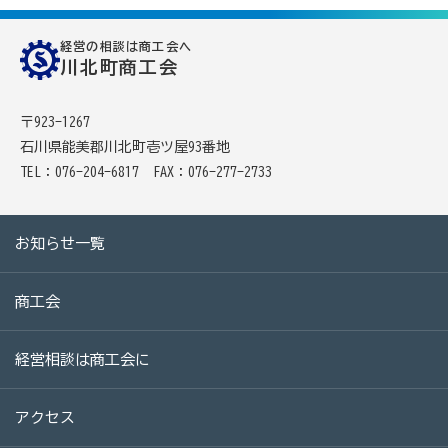
会報「川北町商工会だより」
経営の相談は商工会へ
川北町商工会
かわきた味噌豚どん レシピ・取扱店情報
〒923-1267
もんじゅの会
石川県能美郡川北町壱ツ屋93番地
TEL：076-204-6817
FAX：076-277-2733
もんじゅの会とは・・・
会員事業所
お知らせ一覧
商工会
経営相談は商工会に
アクセス