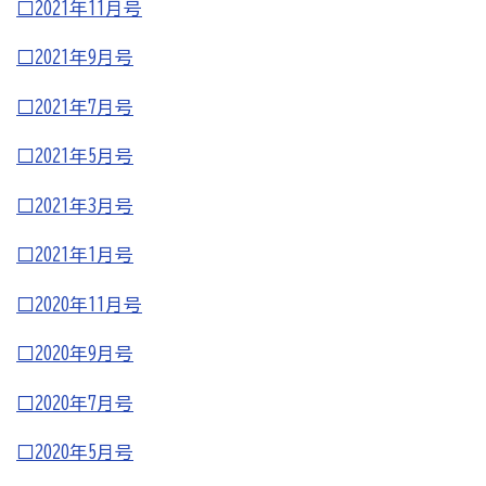
□2021年11月号
商工会
□2021年9
月号
目的
事業内容
商工会のあゆみ（沿革）
青年部について
女性部について
□2021年7月号
□2021年5月号
セミナー・講習会情報
□2021年3月号
いしかわ商工会のインボイス広報
□2021年1月号
□2020年11月号
採用情報
□2020年9月号
商工会の助成金制度
□2020年7月号
商工業能力開発研修助成金
□2020年5月号