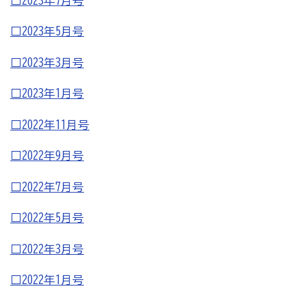
□2023年7月号
[商工会員限定]初期費用も月額料金も0円!「グーペ」な
ら、ホームページが無料で作れます。
□2023年5月号
メリットがいっぱい、労働保険事務
□2023年3月号
商工会が扱う検定
□2023年1月号
全国商工会珠算検定試験
□2022年11月号
リテールマーケティング（販売士）検定試験
□2022年9月号
石川県内の商工会の支援事例
□2022年7月号
行きます・聞きます・提案します そして伴走します～
□2022年5月号
商工会の支援事例～
□2022年3月号
会報「商工かが．のと」
□2022年1月号