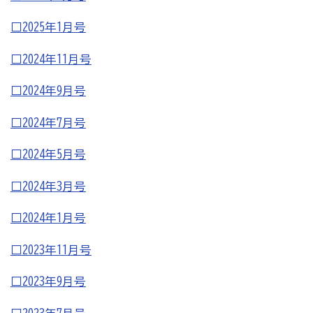
病気やケガで働けない場合の所得を補償（休業補償制
□2025年1月号
度）
全国商工会連合会会員福祉共済「がん」重点補償
□2024年11月号
万が一の「労働災害」と使用者賠償補償がセットの保険
□2024年9月号
（商工会の業務災害保険）
□2024年7月号
海外での知財係争による経営リスクから皆様をお守りし
ます（海外知財訴訟費用保険制度）
□2024年5月号
事業活動のリスクを全て備えた保険（ビジネス総合保
□2024年3月号
険）
情報漏えいリスクの備えに（情報漏えい保険）
□2024年1月号
□2023年11月号
商工会のサービス
□2023年9月号
経理・記帳代行