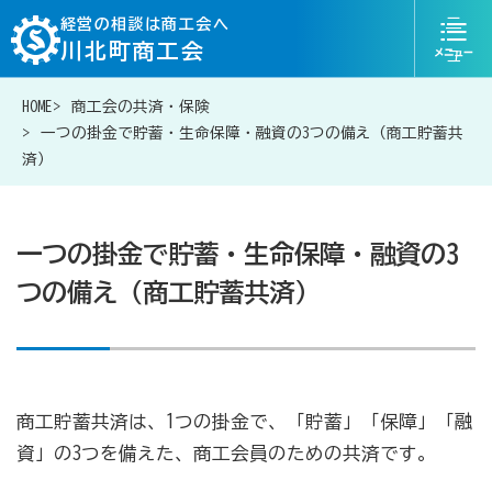
ニ
経営の相談は商工会へ
川北町商工会
ュ
ー
HOME
商工会の共済・保険
076-204-6817
お問い合わせ
一つの掛金で貯蓄・生命保障・融資の3つの備え（商工貯蓄共
済）
一つの掛金で貯蓄・生命保障・融資の3
経営相談は商工会に
つの備え（商工貯蓄共済）
補助金・助成金一覧
商工会が扱う融資・金融制度
商工貯蓄共済は、1つの掛金で、「貯蓄」「保障」「融
資」の3つを備えた、商工会員のための共済です。
令和6年能登半島地震等災害に関する支援情報