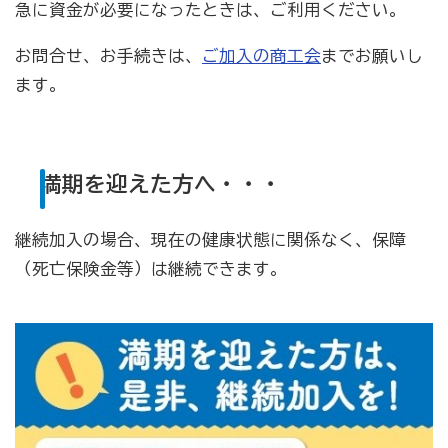
急に資金が必要になったときは、ご利用ください。
病気やケガで働けない場合の所得を補償（休業補償制
度）
お問合せ、お手続きは、
ご加入の商工会
までお願いし
全国商工会連合会会員福祉共済「がん」重点補償
ます。
万が一の「労働災害」と使用者賠償補償がセットの保険
（商工会の業務災害保険）
満期を迎えた方へ・・・
海外での知財係争による経営リスクから皆様をお守りし
ます（海外知財訴訟費用保険制度）
継続加入の場合、現在の健康状態に関係なく、保障
事業活動のリスクを全て備えた保険（ビジネス総合保
（死亡保険金等）は継続できます。
険）
情報漏えいリスクの備えに（情報漏えい保険）
商工会のサービス
経理・記帳代行