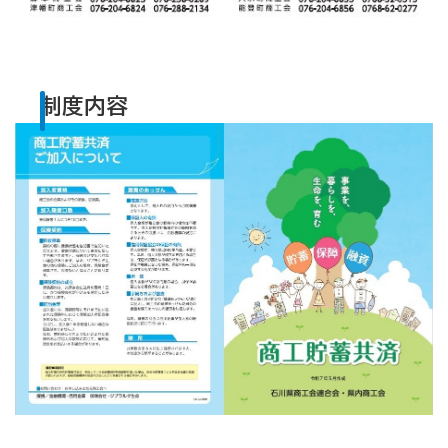
商工会
目的
事業内容
商工会のあゆみ（沿革）
青年部について
女性部について
制度内容
セミナー・講習会情報
いしかわ商工会のインボイス広報
採用情報
商工会の助成金制度
商工業能力開発研修助成金