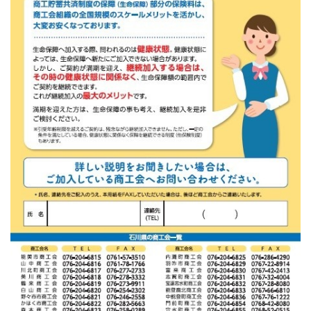
[商工会員限定]初期費用も月額料金も0円!「グーペ」な
ら、ホームページが無料で作れます。
メリットがいっぱい、労働保険事務
商工会が扱う検定
全国商工会珠算検定試験
リテールマーケティング（販売士）検定試験
石川県内の商工会の支援事例
行きます・聞きます・提案します そして伴走します～
商工会の支援事例～
会報「商工かが．のと」