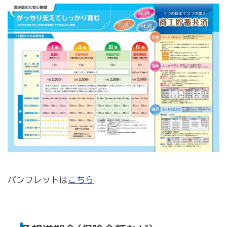
会報「川北町商工会だより」
かわきた味噌豚どん レシピ・取扱店情報
もんじゅの会
もんじゅの会とは・・・
会員事業所
パンフレットは
こちら