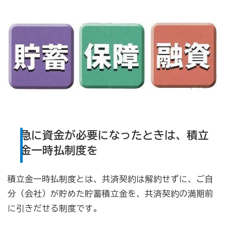
商工会の共済・保険
一つの掛金で貯蓄・生命保障・融資の3つの備え（商工
貯蓄共済）
死亡保険金(最高6千万円)の掛捨共済・福祉共済「生
命」保障
石川県中小企業共済協同組合(傷害共済・自動車事故費
用共済）
急に資金が必要になったときは、積立
従業員の退職金共済制度
金一時払制度を
経営者の退職金制度（小規模企業共済）
積立金一時払制度とは、共済契約は解約せずに、ご自
取引先の破たんによる連鎖倒産を防ぐ（中小企業倒産防
分（会社）が貯めた貯蓄積立金を、共済契約の満期前
止共済）
に引きだせる制度です。
海外PL保険(国内補償は、ビジネス総合保険へ）