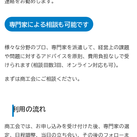
連絡をお勧めします。
病気やケガで働けない場合の所得を補償（休業補償制
度）
専門家による相談も可能です
全国商工会連合会会員福祉共済「がん」重点補償
万が一の「労働災害」と使用者賠償補償がセットの保険
（商工会の業務災害保険）
様々な分野のプロ、専門家を派遣して、経営上の課題
や問題に対するアドバイスを原則、費用負担なしで受
海外での知財係争による経営リスクから皆様をお守りし
ます（海外知財訴訟費用保険制度）
けられます(相談回数3回、オンライン対応も可)。
事業活動のリスクを全て備えた保険（ビジネス総合保
まずは商工会にご相談ください。
険）
情報漏えいリスクの備えに（情報漏えい保険）
利用の流れ
商工会のサービス
商工会では、お申し込みを受け付けた後、専門家の選
経理・記帳代行
定、日程調整、当日の立ち会い、その後のフォローま