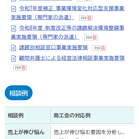
商工会
令和7年度補正_事業環境変化対応型支援事業
実施要領（専門家の派遣）
目的
事業内容
商工会のあゆみ（沿革）
令和8年度_制度改正等の課題解決環境整備事
青年部について
女性部について
業実施要領（専門家の派遣）
課題別相談窓口事業実施要領
セミナー・講習会情報
顧問弁護士による経営法律相談事業実施要領
いしかわ商工会のインボイス広報
採用情報
相談例
商工会の助成金制度
相談例
商工会の対応例
商工業能力開発研修助成金
売上が伸び悩ん
売上が伸び悩む要因を分析し、