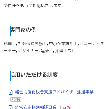
[商工会員限定]初期費用も月額料金も0円!「グーペ」な
で責任をもって対応いたします。
ら、ホームページが無料で作れます。
メリットがいっぱい、労働保険事務
専門家の例
商工会が扱う検定
全国商工会珠算検定試験
税理士,社会保険労務士,中小企業診断士,ITコーディネ
ーター,デザイナー,建築士,弁理士など
リテールマーケティング（販売士）検定試験
石川県内の商工会の支援事例
活用いただける制度
行きます・聞きます・提案します そして伴走します～
商工会の支援事例～
経営力強化総合支援アドバイザー派遣事業
会報「商工かが．のと」
経営安定特別相談事業