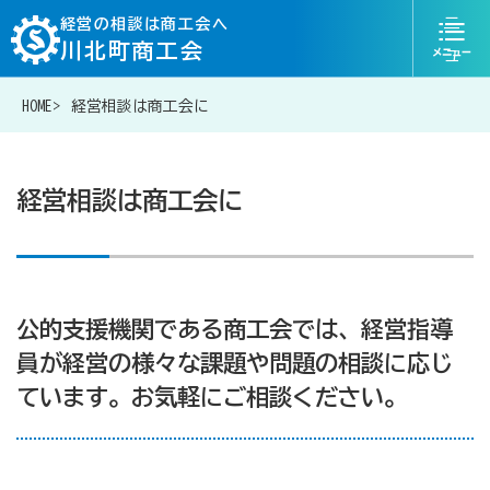
ニ
経営の相談は商工会へ
川北町商工会
ュ
ー
HOME
経営相談は商工会に
076-204-6817
お問い合わせ
経営相談は商工会に
経営相談は商工会に
公的支援機関である商工会では、経営指導
補助金・助成金一覧
員が経営の様々な課題や問題の相談に応じ
ています。お気軽にご相談ください。
商工会が扱う融資・金融制度
令和6年能登半島地震等災害に関する支援情報