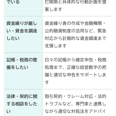
でいる
打開策と具体的な行動計画を提
会報「川北町商工会だより」
案します
かわきた味噌豚どん レシピ・取扱店情報
資金繰りが厳し
資金繰り表の作成や金融機関・
い・資金を調達
公的融資制度の活用など、緊急
もんじゅの会
したい
対応から計画的な資金調達まで
支援します
もんじゅの会とは・・・
会員事業所
記帳・税務の整
日々の記帳から確定申告・税務
備をしたい
処理まで、正確な経営数字の把
握と適切な申告をサポートしま
す
法律・契約に関
取引契約・クレーム対応・法的
する相談をした
トラブルなど、専門家と連携し
い
ながら適切な対処法をアドバイ