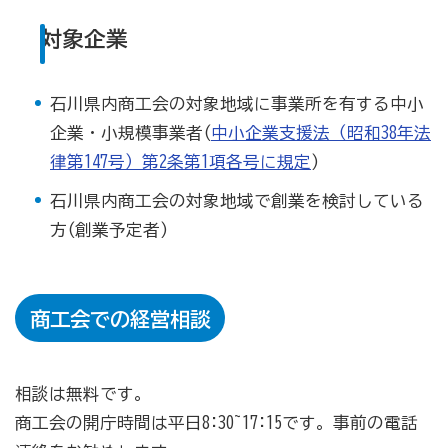
対象企業
商工会の共済・保険
一つの掛金で貯蓄・生命保障・融資の3つの備え（商工
石川県内商工会の対象地域に事業所を有する中小
貯蓄共済）
企業・小規模事業者(
中小企業支援法（昭和38年法
律第147号）第2条第1項各号に規定
)
死亡保険金(最高6千万円)の掛捨共済・福祉共済「生
命」保障
石川県内商工会の対象地域で創業を検討している
石川県中小企業共済協同組合(傷害共済・自動車事故費
方(創業予定者)
用共済）
従業員の退職金共済制度
商工会での経営相談
経営者の退職金制度（小規模企業共済）
取引先の破たんによる連鎖倒産を防ぐ（中小企業倒産防
止共済）
相談は無料です。
商工会の開庁時間は平日8:30~17:15です。事前の電話
海外PL保険(国内補償は、ビジネス総合保険へ）