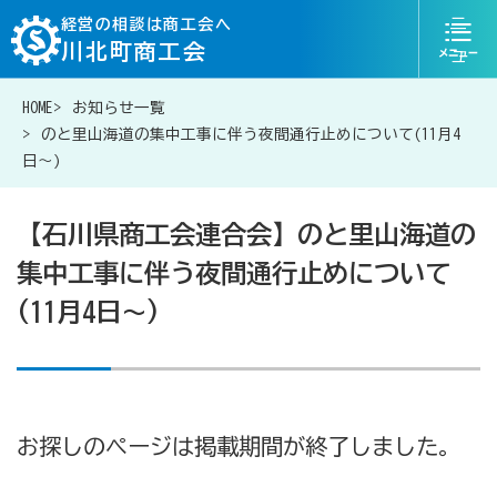
ニ
経営の相談は商工会へ
川北町商工会
ュ
ー
HOME
お知らせ一覧
076-204-6817
お問い合わせ
のと里山海道の集中工事に伴う夜間通行止めについて(11月4
日～)
【石川県商工会連合会】のと里山海道の
集中工事に伴う夜間通行止めについて
経営相談は商工会に
(11月4日～)
補助金・助成金一覧
商工会が扱う融資・金融制度
お探しのページは掲載期間が終了しました。
令和6年能登半島地震等災害に関する支援情報