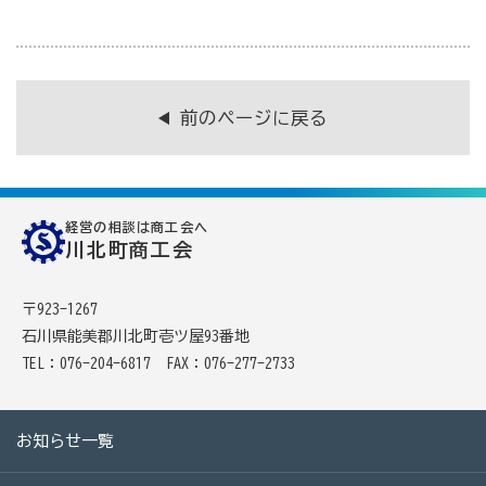
商工会の共済・保険
一つの掛金で貯蓄・生命保障・融資の3つの備え（商工
前のページに戻る
貯蓄共済）
死亡保険金(最高6千万円)の掛捨共済・福祉共済「生
命」保障
経営の相談は商工会へ
石川県中小企業共済協同組合(傷害共済・自動車事故費
川北町商工会
用共済）
〒923-1267
従業員の退職金共済制度
石川県能美郡川北町壱ツ屋93番地
経営者の退職金制度（小規模企業共済）
TEL：076-204-6817
FAX：076-277-2733
取引先の破たんによる連鎖倒産を防ぐ（中小企業倒産防
止共済）
お知らせ一覧
海外PL保険(国内補償は、ビジネス総合保険へ）