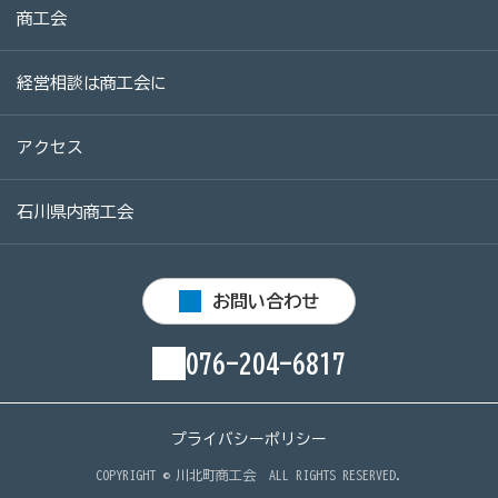
商工会
病気やケガで働けない場合の所得を補償（休業補償制
度）
経営相談は商工会に
全国商工会連合会会員福祉共済「がん」重点補償
万が一の「労働災害」と使用者賠償補償がセットの保険
アクセス
（商工会の業務災害保険）
海外での知財係争による経営リスクから皆様をお守りし
石川県内商工会
ます（海外知財訴訟費用保険制度）
事業活動のリスクを全て備えた保険（ビジネス総合保
お問い合わせ
険）
情報漏えいリスクの備えに（情報漏えい保険）
076-204-6817
商工会のサービス
プライバシーポリシー
経理・記帳代行
COPYRIGHT ©
川北町商工会
ALL RIGHTS RESERVED.