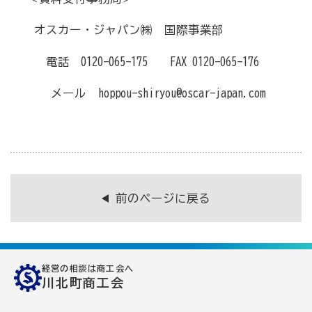
病気やケガで働けない場合の所得を補償（休業補償制
オスカー・ジャパン㈱ 国際事業部
度）
全国商工会連合会会員福祉共済「がん」重点補償
電話 0120-065-175 FAX 0120-065-176
万が一の「労働災害」と使用者賠償補償がセットの保険
メール hoppou-shiryou@oscar-japan.com
（商工会の業務災害保険）
海外での知財係争による経営リスクから皆様をお守りし
ます（海外知財訴訟費用保険制度）
事業活動のリスクを全て備えた保険（ビジネス総合保
険）
前のページに戻る
情報漏えいリスクの備えに（情報漏えい保険）
商工会のサービス
経営の相談は商工会へ
川北町商工会
経理・記帳代行