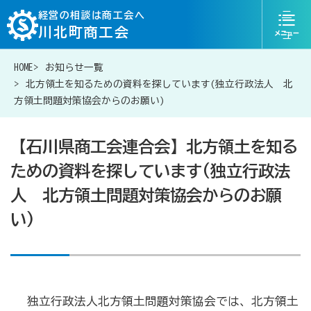
ニ
経営の相談は商工会へ
川北町商工会
ュ
ー
HOME
お知らせ一覧
076-204-6817
お問い合わせ
北方領土を知るための資料を探しています(独立行政法人 北
方領土問題対策協会からのお願い)
【石川県商工会連合会】北方領土を知る
ための資料を探しています(独立行政法
経営相談は商工会に
人 北方領土問題対策協会からのお願
補助金・助成金一覧
い)
商工会が扱う融資・金融制度
独立行政法人北方領土問題対策協会では、北方領土
令和6年能登半島地震等災害に関する支援情報