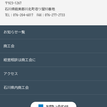
[商工会員限定]初期費用も月額料金も0円!「グーペ」な
〒923-1267
ら、ホームページが無料で作れます。
石川県能美郡川北町壱ツ屋93番地
TEL：076-204-6817
FAX：076-277-2733
メリットがいっぱい、労働保険事務
商工会が扱う検定
お知らせ一覧
全国商工会珠算検定試験
商工会
リテールマーケティング（販売士）検定試験
経営相談は商工会に
石川県内の商工会の支援事例
アクセス
行きます・聞きます・提案します そして伴走します～
商工会の支援事例～
石川県内商工会
会報「商工かが．のと」
お問い合わせ