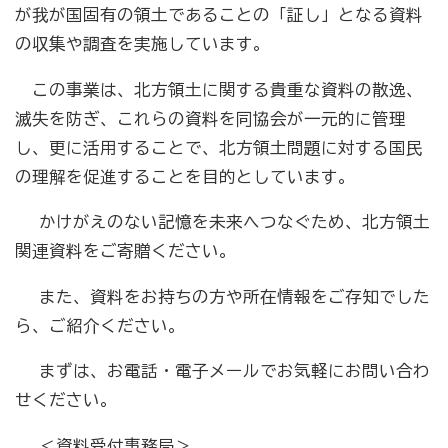
が我が国固有の領土であることの「証し」となる資料
の収集や調査を実施しています。
商工会の共済・保険
この事業は、北方領土に関する貴重な資料の散逸、
一つの掛金で貯蓄・生命保障・融資の3つの備え（商工
滅失を防ぎ、これらの資料を同協会が一元的に管理
貯蓄共済）
し、更に活用することで、北方領土問題に対する国民
死亡保険金(最高6千万円)の掛捨共済・福祉共済「生
の理解を促進することを目的としています。
命」保障
かけがえのない記憶を未来へつなぐため、北方領土
石川県中小企業共済協同組合(傷害共済・自動車事故費
関連資料をご寄贈ください。
用共済）
従業員の退職金共済制度
また、資料をお持ちの方や所在情報をご存知でした
ら、ご紹介ください。
経営者の退職金制度（小規模企業共済）
取引先の破たんによる連鎖倒産を防ぐ（中小企業倒産防
まずは、お電話・電子メールでお気軽にお問い合わ
止共済）
せください。
海外PL保険(国内補償は、ビジネス総合保険へ）
＜資料受付事務局＞